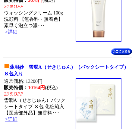
販売特価：
3678円
(税込)
24％OFF
ウォッシングクリーム 100g
洗顔料 【無香料・無着色】
素早く泡立つ濃･･･
>詳細
■
薬用妙 雪潤A（せきじゅん）（パックシートタイプ）
８包入り
通常価格: 13200円
販売特価：
10164円
(税込)
23％OFF
雪潤A（せきじゅん）パック
シートタイプ ８包 化粧箱入
【医薬部外品】無香料･･･
>詳細