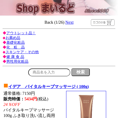
Back (1/26)
Next
◆
アウトレット品！
◆
お薦め品
◆
基礎化粧品
◆
化 粧 品
◆
スキンケア・その他
◆
健 康 食 品
◆
男性用化粧品
■
イデア バイタルキープマッサージ ( 100g)
通常価格: 7150円
販売特価：
5434円
(税込)
24％OFF
バイタルキープマッサージ
100g ふき取り洗い流し両用