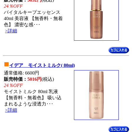
24％OFF
バイタルキープエッセンス
40ml 美容液 【無香料・無着
色】 濃密な感･･･
>詳細
■
イデア モイストミルク( 80ml)
通常価格: 6600円
販売特価：
5016円
(税込)
24％OFF
モイストミルク 80ml 乳液
【無香料・無着色】 吸い込
まれるような浸透力･･･
>詳細