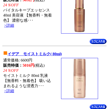
24％OFF
バイタルキープエッセンス
40ml 美容液 【無香料・無着
色】 濃密な感･･･
>詳細
■
イデア モイストミルク( 80ml)
通常価格: 6600円
販売特価：
5016円
(税込)
24％OFF
モイストミルク 80ml 乳液
【無香料・無着色】 吸い込
まれるような浸透力･･･
>詳細