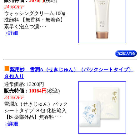
販売特価：
3678円
(税込)
24％OFF
ウォッシングクリーム 100g
洗顔料 【無香料・無着色】
素早く泡立つ濃･･･
>詳細
■
薬用妙 雪潤A（せきじゅん）（パックシートタイプ）
８包入り
通常価格: 13200円
販売特価：
10164円
(税込)
23％OFF
雪潤A（せきじゅん）パック
シートタイプ ８包 化粧箱入
【医薬部外品】無香料･･･
>詳細