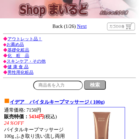
Back (1/26)
Next
◆
アウトレット品！
◆
お薦め品
◆
基礎化粧品
◆
化 粧 品
◆
スキンケア・その他
◆
健 康 食 品
◆
男性用化粧品
■
イデア バイタルキープマッサージ ( 100g)
通常価格: 7150円
販売特価：
5434円
(税込)
24％OFF
バイタルキープマッサージ
100g ふき取り洗い流し両用