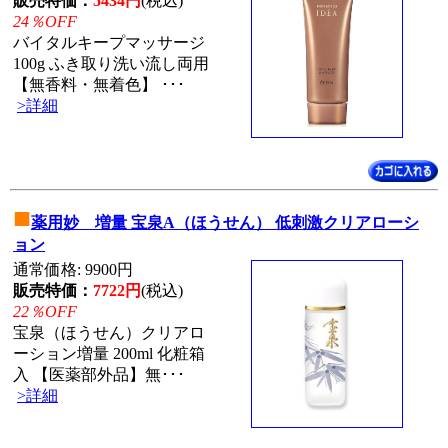
販売特価：
5434円
(税込)
24％OFF
バイタルキープマッサージ
100g ふき取り洗い流し両用
【無香料・無着色】 ･･･
>詳細
■
薬用妙 増量 宝泉A（ほうせん） 低刺激クリアローシ
ョン
通常価格: 9900円
販売特価：
7722円
(税込)
22％OFF
宝泉（ほうせん）クリアロ
ーション増量 200ml 化粧箱
入 【医薬部外品】無･･･
>詳細