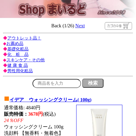
Back (1/26)
Next
◆
アウトレット品！
◆
お薦め品
◆
基礎化粧品
◆
化 粧 品
◆
スキンケア・その他
◆
健 康 食 品
◆
男性用化粧品
■
イデア ウォッシングクリーム( 100g)
通常価格: 4840円
販売特価：
3678円
(税込)
24％OFF
ウォッシングクリーム 100g
洗顔料 【無香料・無着色】