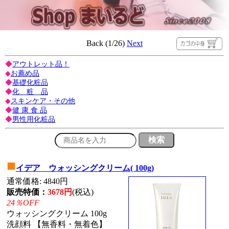
Back (1/26)
Next
◆
アウトレット品！
◆
お薦め品
◆
基礎化粧品
◆
化 粧 品
◆
スキンケア・その他
◆
健 康 食 品
◆
男性用化粧品
■
イデア ウォッシングクリーム( 100g)
通常価格: 4840円
販売特価：
3678円
(税込)
24％OFF
ウォッシングクリーム 100g
洗顔料 【無香料・無着色】