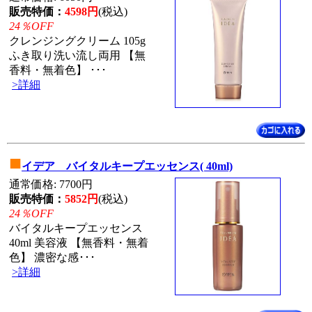
販売特価：
4598円
(税込)
24％OFF
クレンジングクリーム 105g
ふき取り洗い流し両用 【無
香料・無着色】 ･･･
>詳細
■
イデア バイタルキープエッセンス( 40ml)
通常価格: 7700円
販売特価：
5852円
(税込)
24％OFF
バイタルキープエッセンス
40ml 美容液 【無香料・無着
色】 濃密な感･･･
>詳細