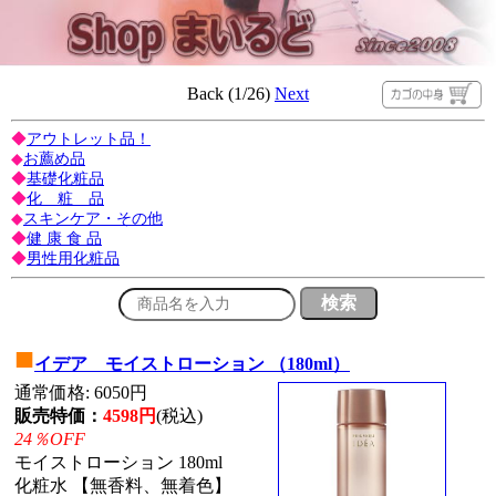
Back (1/26)
Next
◆
アウトレット品！
◆
お薦め品
◆
基礎化粧品
◆
化 粧 品
◆
スキンケア・その他
◆
健 康 食 品
◆
男性用化粧品
■
イデア モイストローション （180ml）
通常価格: 6050円
販売特価：
4598円
(税込)
24％OFF
モイストローション 180ml
化粧水 【無香料、無着色】