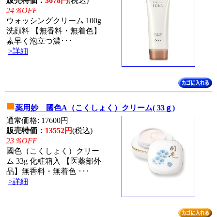
販売特価：
3678円
(税込)
24％OFF
ウォッシングクリーム 100g
洗顔料 【無香料・無着色】
素早く泡立つ濃･･･
>詳細
■
薬用妙 國色A（こくしょく）クリーム( 33ｇ)
通常価格: 17600円
販売特価：
13552円
(税込)
23％OFF
國色（こくしょく）クリー
ム 33g 化粧箱入 【医薬部外
品】無香料・無着色 ･･･
>詳細