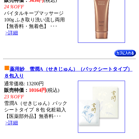
販売特価：
5434円
(税込)
24％OFF
バイタルキープマッサージ
100g ふき取り洗い流し両用
【無香料・無着色】 ･･･
>詳細
■
薬用妙 雪潤A（せきじゅん）（パックシートタイプ）
８包入り
通常価格: 13200円
販売特価：
10164円
(税込)
23％OFF
雪潤A（せきじゅん）パック
シートタイプ ８包 化粧箱入
【医薬部外品】無香料･･･
>詳細