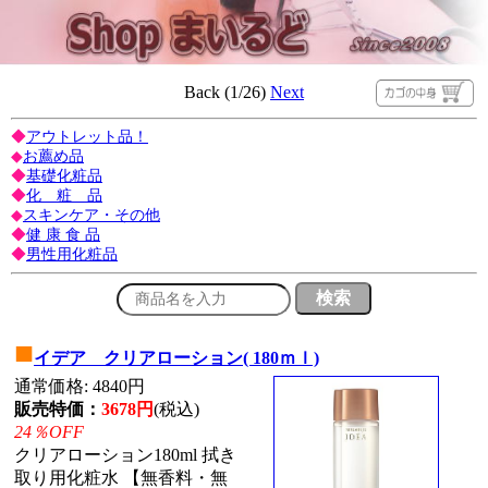
Back (1/26)
Next
◆
アウトレット品！
◆
お薦め品
◆
基礎化粧品
◆
化 粧 品
◆
スキンケア・その他
◆
健 康 食 品
◆
男性用化粧品
■
イデア クリアローション( 180ｍｌ)
通常価格: 4840円
販売特価：
3678円
(税込)
24％OFF
クリアローション180ml 拭き
取り用化粧水 【無香料・無