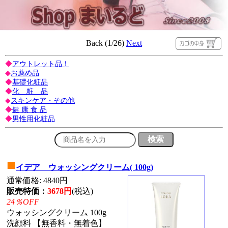
Back (1/26)
Next
◆
アウトレット品！
◆
お薦め品
◆
基礎化粧品
◆
化 粧 品
◆
スキンケア・その他
◆
健 康 食 品
◆
男性用化粧品
■
イデア ウォッシングクリーム( 100g)
通常価格: 4840円
販売特価：
3678円
(税込)
24％OFF
ウォッシングクリーム 100g
洗顔料 【無香料・無着色】