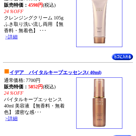
販売特価：
4598円
(税込)
24％OFF
クレンジングクリーム 105g
ふき取り洗い流し両用 【無
香料・無着色】 ･･･
>詳細
■
イデア バイタルキープエッセンス( 40ml)
通常価格: 7700円
販売特価：
5852円
(税込)
24％OFF
バイタルキープエッセンス
40ml 美容液 【無香料・無着
色】 濃密な感･･･
>詳細