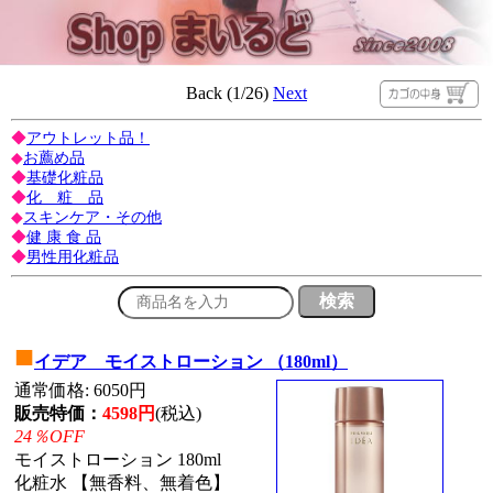
Back (1/26)
Next
◆
アウトレット品！
◆
お薦め品
◆
基礎化粧品
◆
化 粧 品
◆
スキンケア・その他
◆
健 康 食 品
◆
男性用化粧品
■
イデア モイストローション （180ml）
通常価格: 6050円
販売特価：
4598円
(税込)
24％OFF
モイストローション 180ml
化粧水 【無香料、無着色】