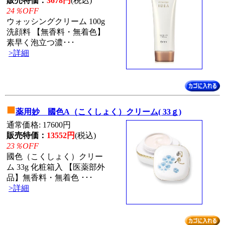
販売特価：
3678円
(税込)
24％OFF
ウォッシングクリーム 100g
洗顔料 【無香料・無着色】
素早く泡立つ濃･･･
>詳細
■
薬用妙 國色A（こくしょく）クリーム( 33ｇ)
通常価格: 17600円
販売特価：
13552円
(税込)
23％OFF
國色（こくしょく）クリー
ム 33g 化粧箱入 【医薬部外
品】無香料・無着色 ･･･
>詳細