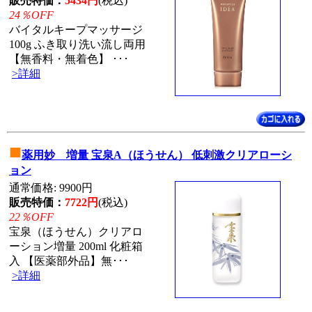
販売特価：
5434円
(税込)
24％OFF
バイタルキープマッサージ
100g ふき取り洗い流し両用
【無香料・無着色】 ･･･
>詳細
■
薬用妙 増量 宝泉A（ほうせん） 低刺激クリアローシ
ョン
通常価格: 9900円
販売特価：
7722円
(税込)
22％OFF
宝泉（ほうせん）クリアロ
ーション増量 200ml 化粧箱
入 【医薬部外品】無･･･
>詳細