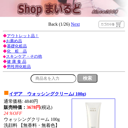
Back (1/26)
Next
◆
アウトレット品！
◆
お薦め品
◆
基礎化粧品
◆
化 粧 品
◆
スキンケア・その他
◆
健 康 食 品
◆
男性用化粧品
■
イデア ウォッシングクリーム( 100g)
通常価格: 4840円
販売特価：
3678円
(税込)
24％OFF
ウォッシングクリーム 100g
洗顔料 【無香料・無着色】