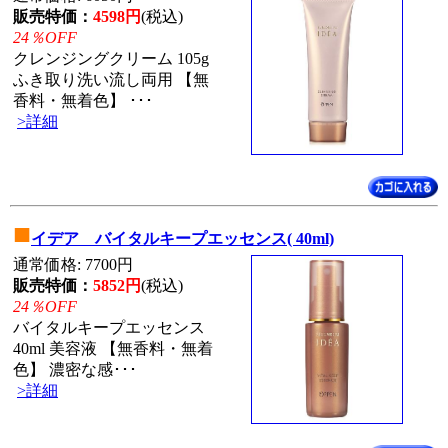
販売特価：
4598円
(税込)
24％OFF
クレンジングクリーム 105g
ふき取り洗い流し両用 【無
香料・無着色】 ･･･
>詳細
■
イデア バイタルキープエッセンス( 40ml)
通常価格: 7700円
販売特価：
5852円
(税込)
24％OFF
バイタルキープエッセンス
40ml 美容液 【無香料・無着
色】 濃密な感･･･
>詳細