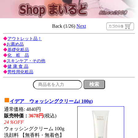
Back (1/26)
Next
◆
アウトレット品！
◆
お薦め品
◆
基礎化粧品
◆
化 粧 品
◆
スキンケア・その他
◆
健 康 食 品
◆
男性用化粧品
■
イデア ウォッシングクリーム( 100g)
通常価格: 4840円
販売特価：
3678円
(税込)
24％OFF
ウォッシングクリーム 100g
洗顔料 【無香料・無着色】