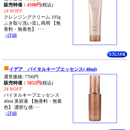
販売特価：
4598円
(税込)
24％OFF
クレンジングクリーム 105g
ふき取り洗い流し両用 【無
香料・無着色】 ･･･
>詳細
■
イデア バイタルキープエッセンス( 40ml)
通常価格: 7700円
販売特価：
5852円
(税込)
24％OFF
バイタルキープエッセンス
40ml 美容液 【無香料・無着
色】 濃密な感･･･
>詳細