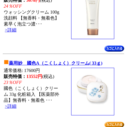
販売特価：
3678円
(税込)
24％OFF
ウォッシングクリーム 100g
洗顔料 【無香料・無着色】
素早く泡立つ濃･･･
>詳細
■
薬用妙 國色A（こくしょく）クリーム( 33ｇ)
通常価格: 17600円
販売特価：
13552円
(税込)
23％OFF
國色（こくしょく）クリー
ム 33g 化粧箱入 【医薬部外
品】無香料・無着色 ･･･
>詳細