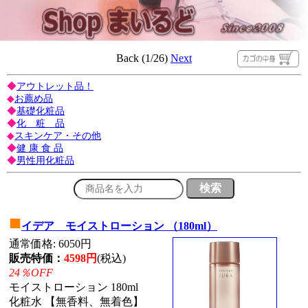
Back (1/26)
Next
◆
アウトレット品！
◆
お薦め品
◆
基礎化粧品
◆
化 粧 品
◆
スキンケア・その他
◆
健 康 食 品
◆
男性用化粧品
■
イデア モイストローション （180ml）
通常価格: 6050円
販売特価：
4598円
(税込)
24％OFF
モイストローション 180ml
化粧水 【無香料、無着色】