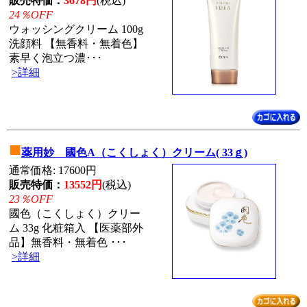
販売特価：
3678円
(税込)
24％OFF
ウォッシングクリーム 100g
洗顔料 【無香料・無着色】
素早く泡立つ濃･･･
>詳細
■
薬用妙 國色A（こくしょく）クリーム( 33ｇ)
通常価格: 17600円
販売特価：
13552円
(税込)
23％OFF
國色（こくしょく）クリー
ム 33g 化粧箱入 【医薬部外
品】無香料・無着色 ･･･
>詳細