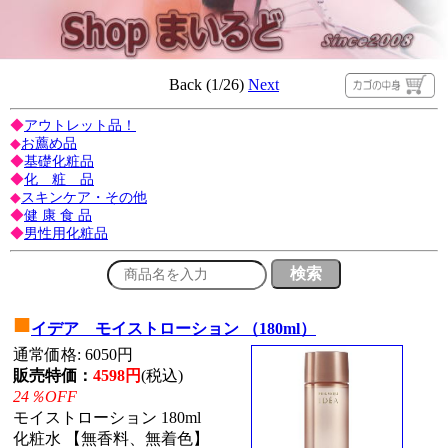
Back (1/26)
Next
◆
アウトレット品！
◆
お薦め品
◆
基礎化粧品
◆
化 粧 品
◆
スキンケア・その他
◆
健 康 食 品
◆
男性用化粧品
■
イデア モイストローション （180ml）
通常価格: 6050円
販売特価：
4598円
(税込)
24％OFF
モイストローション 180ml
化粧水 【無香料、無着色】