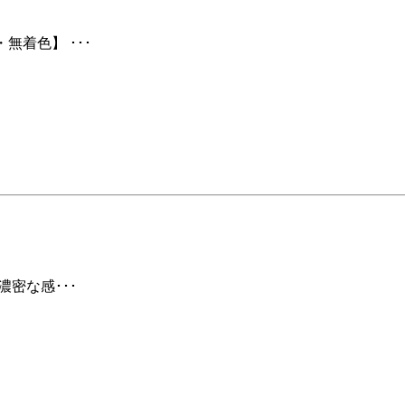
無着色】 ･･･
濃密な感･･･