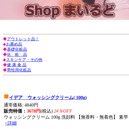
◆
アウトレット品！
◆
お薦め品
◆
基礎化粧品
◆
化 粧 品
◆
スキンケア・その他
◆
健 康 食 品
◆
男性用化粧品
■
イデア ウォッシングクリーム( 100g)
通常価格: 4840円
販売特価：
3678円
(税込)
24％OFF
ウォッシングクリーム 100g 洗顔料 【無香料・無着色】 素早
>詳細