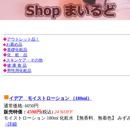
◆
アウトレット品！
◆
お薦め品
◆
基礎化粧品
◆
化 粧 品
◆
スキンケア・その他
◆
健 康 食 品
◆
男性用化粧品
■
イデア モイストローション （180ml）
通常価格: 6050円
販売特価：
4598円
(税込)
24％OFF
モイストローション 180ml 化粧水 【無香料、無着色】 みずみ
>詳細