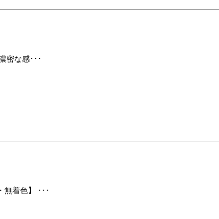
濃密な感･･･
無着色】 ･･･