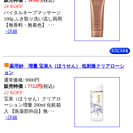
販売特価：
5434円
(税込)
24％OFF
バイタルキープマッサージ
100g ふき取り洗い流し両用
【無香料・無着色】 ･･･
>詳細
■
薬用妙 増量 宝泉A（ほうせん） 低刺激クリアローシ
ョン
通常価格: 9900円
販売特価：
7722円
(税込)
22％OFF
宝泉（ほうせん）クリアロ
ーション増量 200ml 化粧箱
入 【医薬部外品】無･･･
>詳細