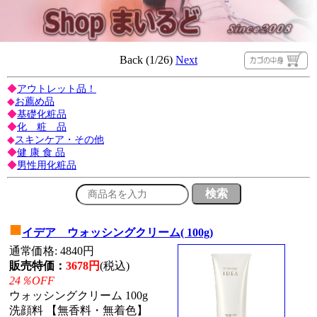
Back (1/26)
Next
◆
アウトレット品！
◆
お薦め品
◆
基礎化粧品
◆
化 粧 品
◆
スキンケア・その他
◆
健 康 食 品
◆
男性用化粧品
■
イデア ウォッシングクリーム( 100g)
通常価格: 4840円
販売特価：
3678円
(税込)
24％OFF
ウォッシングクリーム 100g
洗顔料 【無香料・無着色】