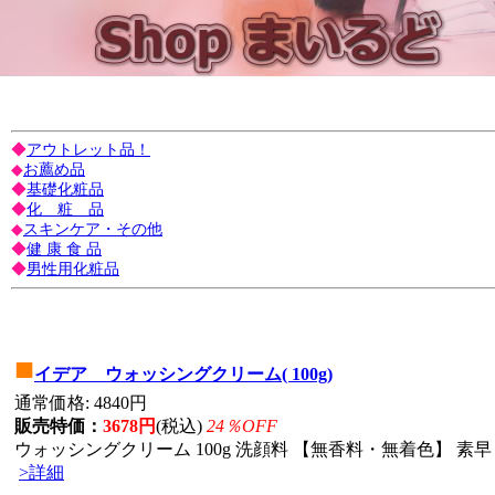
◆
アウトレット品！
◆
お薦め品
◆
基礎化粧品
◆
化 粧 品
◆
スキンケア・その他
◆
健 康 食 品
◆
男性用化粧品
■
イデア ウォッシングクリーム( 100g)
通常価格: 4840円
販売特価：
3678円
(税込)
24％OFF
ウォッシングクリーム 100g 洗顔料 【無香料・無着色】 素早
>詳細