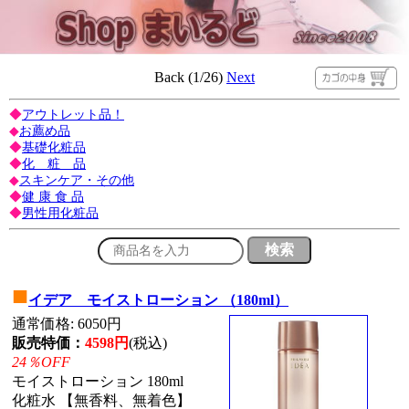
Back (1/26)
Next
◆
アウトレット品！
◆
お薦め品
◆
基礎化粧品
◆
化 粧 品
◆
スキンケア・その他
◆
健 康 食 品
◆
男性用化粧品
■
イデア モイストローション （180ml）
通常価格: 6050円
販売特価：
4598円
(税込)
24％OFF
モイストローション 180ml
化粧水 【無香料、無着色】