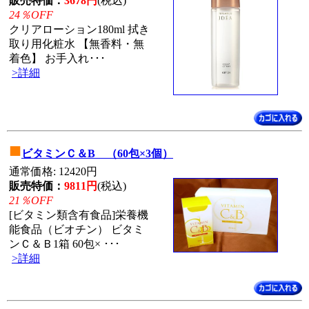
販売特価：
3678円
(税込)
24％OFF
クリアローション180ml 拭き
取り用化粧水 【無香料・無
着色】 お手入れ･･･
>詳細
■
ビタミンＣ＆B （60包×3個）
通常価格: 12420円
販売特価：
9811円
(税込)
21％OFF
[ビタミン類含有食品]栄養機
能食品（ビオチン） ビタミ
ンＣ＆Ｂ1箱 60包× ･･･
>詳細