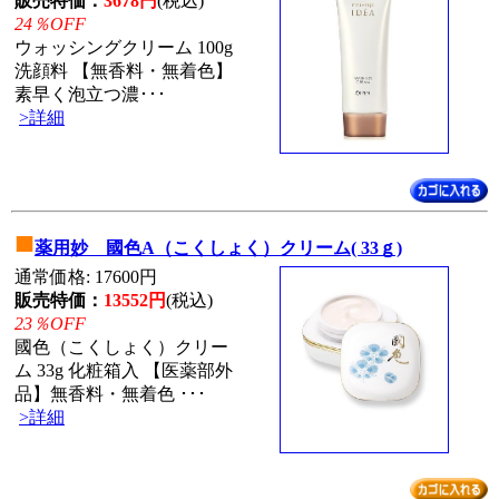
販売特価：
3678円
(税込)
24％OFF
ウォッシングクリーム 100g
洗顔料 【無香料・無着色】
素早く泡立つ濃･･･
>詳細
■
薬用妙 國色A（こくしょく）クリーム( 33ｇ)
通常価格: 17600円
販売特価：
13552円
(税込)
23％OFF
國色（こくしょく）クリー
ム 33g 化粧箱入 【医薬部外
品】無香料・無着色 ･･･
>詳細