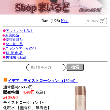
Back (1/26)
Next
◆
アウトレット品！
◆
お薦め品
◆
基礎化粧品
◆
化 粧 品
◆
スキンケア・その他
◆
健 康 食 品
◆
男性用化粧品
■
イデア モイストローション （180ml）
通常価格: 6050円
販売特価：
4598円
(税込)
24％OFF
モイストローション 180ml
化粧水 【無香料、無着色】