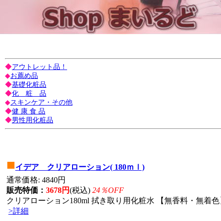
◆
アウトレット品！
◆
お薦め品
◆
基礎化粧品
◆
化 粧 品
◆
スキンケア・その他
◆
健 康 食 品
◆
男性用化粧品
■
イデア クリアローション( 180ｍｌ)
通常価格: 4840円
販売特価：
3678円
(税込)
24％OFF
クリアローション180ml 拭き取り用化粧水 【無香料・無着色】
>詳細