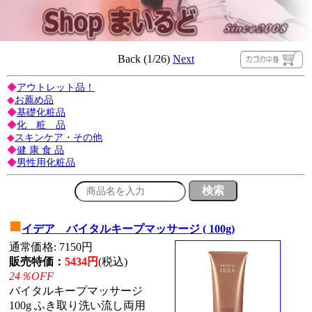
Back (1/26)
Next
◆
アウトレット品！
◆
お薦め品
◆
基礎化粧品
◆
化 粧 品
◆
スキンケア・その他
◆
健 康 食 品
◆
男性用化粧品
■
イデア バイタルキープマッサージ ( 100g)
通常価格: 7150円
販売特価：
5434円
(税込)
24％OFF
バイタルキープマッサージ
100g ふき取り洗い流し両用