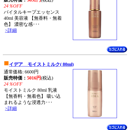
24％OFF
バイタルキープエッセンス
40ml 美容液 【無香料・無着
色】 濃密な感･･･
>詳細
■
イデア モイストミルク( 80ml)
通常価格: 6600円
販売特価：
5016円
(税込)
24％OFF
モイストミルク 80ml 乳液
【無香料・無着色】 吸い込
まれるような浸透力･･･
>詳細