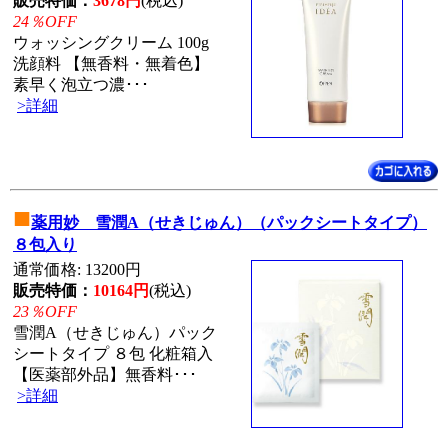
販売特価：
3678円
(税込)
24％OFF
ウォッシングクリーム 100g
洗顔料 【無香料・無着色】
素早く泡立つ濃･･･
>詳細
■
薬用妙 雪潤A（せきじゅん）（パックシートタイプ）
８包入り
通常価格: 13200円
販売特価：
10164円
(税込)
23％OFF
雪潤A（せきじゅん）パック
シートタイプ ８包 化粧箱入
【医薬部外品】無香料･･･
>詳細