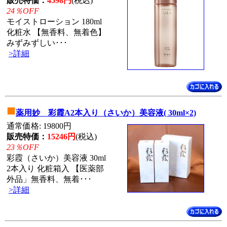
販売特価：
4598円
(税込)
24％OFF
モイストローション 180ml
化粧水 【無香料、無着色】
みずみずしい･･･
>詳細
■
薬用妙 彩霞A2本入り（さいか）美容液( 30ml×2)
通常価格: 19800円
販売特価：
15246円
(税込)
23％OFF
彩霞（さいか）美容液 30ml
2本入り 化粧箱入 【医薬部
外品」無香料、無着･･･
>詳細