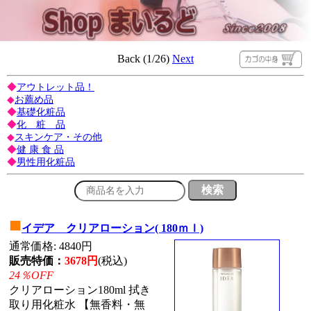
Back (1/26)
Next
◆
アウトレット品！
◆
お薦め品
◆
基礎化粧品
◆
化 粧 品
◆
スキンケア・その他
◆
健 康 食 品
◆
男性用化粧品
■
イデア クリアローション( 180ｍｌ)
通常価格: 4840円
販売特価：
3678円
(税込)
24％OFF
クリアローション180ml 拭き
取り用化粧水 【無香料・無