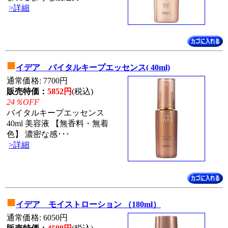
>詳細
■
イデア バイタルキープエッセンス( 40ml)
通常価格: 7700円
販売特価：
5852円
(税込)
24％OFF
バイタルキープエッセンス
40ml 美容液 【無香料・無着
色】 濃密な感･･･
>詳細
■
イデア モイストローション （180ml）
通常価格: 6050円