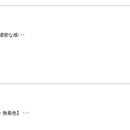
濃密な感･･･
無着色】 ･･･