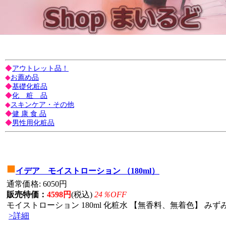
◆
アウトレット品！
◆
お薦め品
◆
基礎化粧品
◆
化 粧 品
◆
スキンケア・その他
◆
健 康 食 品
◆
男性用化粧品
■
イデア モイストローション （180ml）
通常価格: 6050円
販売特価：
4598円
(税込)
24％OFF
モイストローション 180ml 化粧水 【無香料、無着色】 みずみ
>詳細