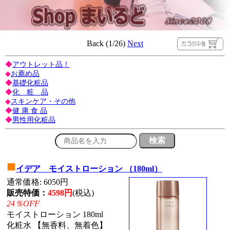
Back (1/26)
Next
◆
アウトレット品！
◆
お薦め品
◆
基礎化粧品
◆
化 粧 品
◆
スキンケア・その他
◆
健 康 食 品
◆
男性用化粧品
■
イデア モイストローション （180ml）
通常価格: 6050円
販売特価：
4598円
(税込)
24％OFF
モイストローション 180ml
化粧水 【無香料、無着色】