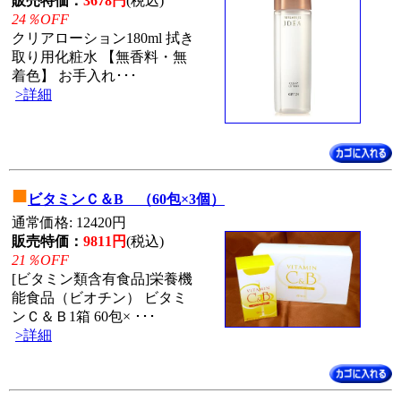
販売特価：
3678円
(税込)
24％OFF
クリアローション180ml 拭き
取り用化粧水 【無香料・無
着色】 お手入れ･･･
>詳細
■
ビタミンＣ＆B （60包×3個）
通常価格: 12420円
販売特価：
9811円
(税込)
21％OFF
[ビタミン類含有食品]栄養機
能食品（ビオチン） ビタミ
ンＣ＆Ｂ1箱 60包× ･･･
>詳細