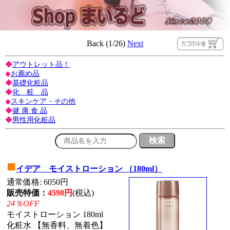
Back (1/26)
Next
◆
アウトレット品！
◆
お薦め品
◆
基礎化粧品
◆
化 粧 品
◆
スキンケア・その他
◆
健 康 食 品
◆
男性用化粧品
■
イデア モイストローション （180ml）
通常価格: 6050円
販売特価：
4598円
(税込)
24％OFF
モイストローション 180ml
化粧水 【無香料、無着色】