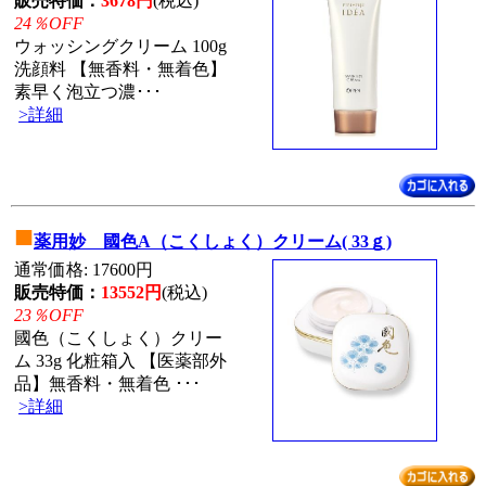
販売特価：
3678円
(税込)
24％OFF
ウォッシングクリーム 100g
洗顔料 【無香料・無着色】
素早く泡立つ濃･･･
>詳細
■
薬用妙 國色A（こくしょく）クリーム( 33ｇ)
通常価格: 17600円
販売特価：
13552円
(税込)
23％OFF
國色（こくしょく）クリー
ム 33g 化粧箱入 【医薬部外
品】無香料・無着色 ･･･
>詳細