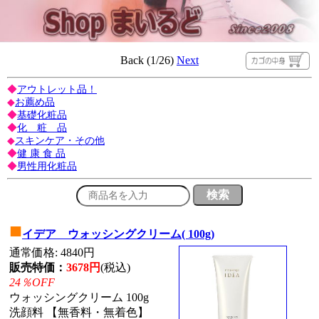
Back (1/26)
Next
◆
アウトレット品！
◆
お薦め品
◆
基礎化粧品
◆
化 粧 品
◆
スキンケア・その他
◆
健 康 食 品
◆
男性用化粧品
■
イデア ウォッシングクリーム( 100g)
通常価格: 4840円
販売特価：
3678円
(税込)
24％OFF
ウォッシングクリーム 100g
洗顔料 【無香料・無着色】