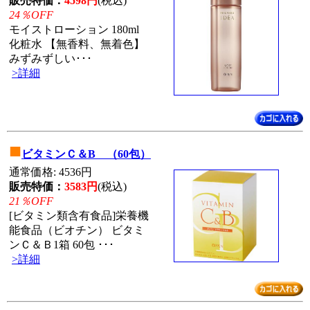
販売特価：
4598円
(税込)
24％OFF
モイストローション 180ml
化粧水 【無香料、無着色】
みずみずしい･･･
>詳細
■
ビタミンＣ＆B （60包）
通常価格: 4536円
販売特価：
3583円
(税込)
21％OFF
[ビタミン類含有食品]栄養機
能食品（ビオチン） ビタミ
ンＣ＆Ｂ1箱 60包 ･･･
>詳細