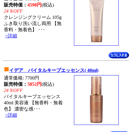
販売特価：
4598円
(税込)
24％OFF
クレンジングクリーム 105g
ふき取り洗い流し両用 【無
香料・無着色】 ･･･
>詳細
■
イデア バイタルキープエッセンス( 40ml)
通常価格: 7700円
販売特価：
5852円
(税込)
24％OFF
バイタルキープエッセンス
40ml 美容液 【無香料・無着
色】 濃密な感･･･
>詳細