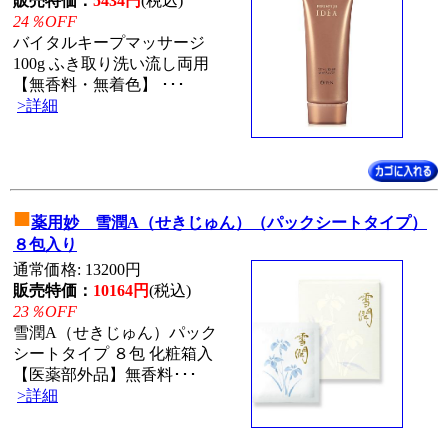
販売特価：
5434円
(税込)
24％OFF
バイタルキープマッサージ
100g ふき取り洗い流し両用
【無香料・無着色】 ･･･
>詳細
■
薬用妙 雪潤A（せきじゅん）（パックシートタイプ）
８包入り
通常価格: 13200円
販売特価：
10164円
(税込)
23％OFF
雪潤A（せきじゅん）パック
シートタイプ ８包 化粧箱入
【医薬部外品】無香料･･･
>詳細