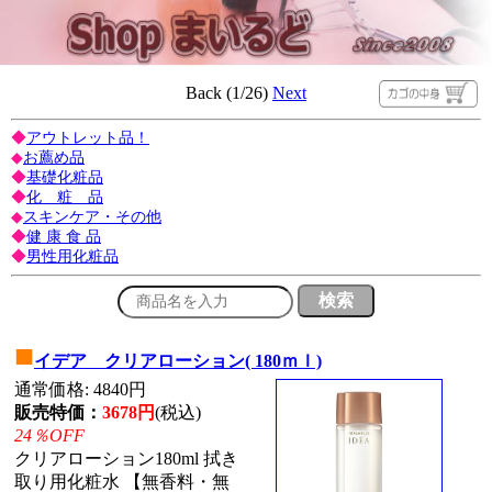
Back (1/26)
Next
◆
アウトレット品！
◆
お薦め品
◆
基礎化粧品
◆
化 粧 品
◆
スキンケア・その他
◆
健 康 食 品
◆
男性用化粧品
■
イデア クリアローション( 180ｍｌ)
通常価格: 4840円
販売特価：
3678円
(税込)
24％OFF
クリアローション180ml 拭き
取り用化粧水 【無香料・無