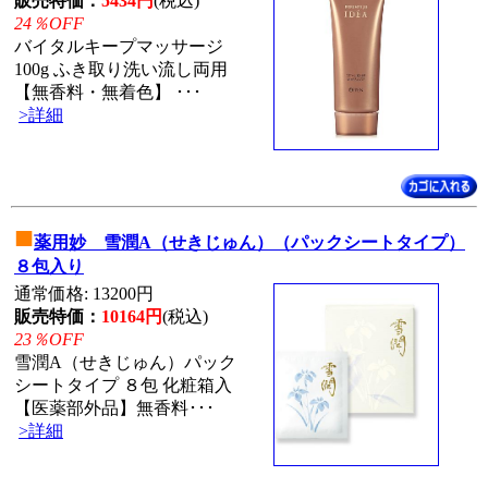
販売特価：
5434円
(税込)
24％OFF
バイタルキープマッサージ
100g ふき取り洗い流し両用
【無香料・無着色】 ･･･
>詳細
■
薬用妙 雪潤A（せきじゅん）（パックシートタイプ）
８包入り
通常価格: 13200円
販売特価：
10164円
(税込)
23％OFF
雪潤A（せきじゅん）パック
シートタイプ ８包 化粧箱入
【医薬部外品】無香料･･･
>詳細