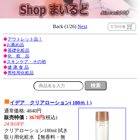
Back (1/26)
Next
◆
アウトレット品！
◆
お薦め品
◆
基礎化粧品
◆
化 粧 品
◆
スキンケア・その他
◆
健 康 食 品
◆
男性用化粧品
■
イデア クリアローション( 180ｍｌ)
通常価格: 4840円
販売特価：
3678円
(税込)
24％OFF
クリアローション180ml 拭き
取り用化粧水 【無香料・無