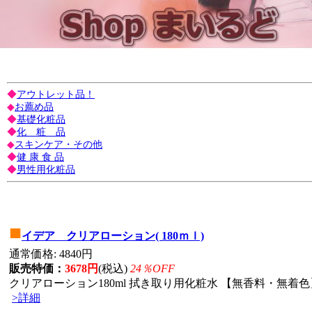
◆
アウトレット品！
◆
お薦め品
◆
基礎化粧品
◆
化 粧 品
◆
スキンケア・その他
◆
健 康 食 品
◆
男性用化粧品
■
イデア クリアローション( 180ｍｌ)
通常価格: 4840円
販売特価：
3678円
(税込)
24％OFF
クリアローション180ml 拭き取り用化粧水 【無香料・無着色】
>詳細