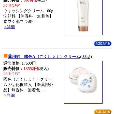
販売特価：
3678円
(税込)
24％OFF
ウォッシングクリーム 100g
洗顔料 【無香料・無着色】
素早く泡立つ濃･･･
>詳細
■
薬用妙 國色A（こくしょく）クリーム( 33ｇ)
通常価格: 17600円
販売特価：
13552円
(税込)
23％OFF
國色（こくしょく）クリー
ム 33g 化粧箱入 【医薬部外
品】無香料・無着色 ･･･
>詳細