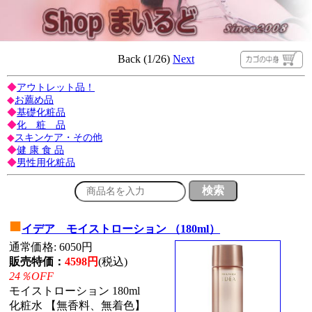
Back (1/26)
Next
◆
アウトレット品！
◆
お薦め品
◆
基礎化粧品
◆
化 粧 品
◆
スキンケア・その他
◆
健 康 食 品
◆
男性用化粧品
■
イデア モイストローション （180ml）
通常価格: 6050円
販売特価：
4598円
(税込)
24％OFF
モイストローション 180ml
化粧水 【無香料、無着色】