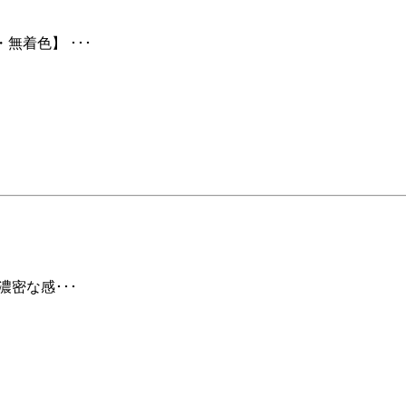
無着色】 ･･･
濃密な感･･･