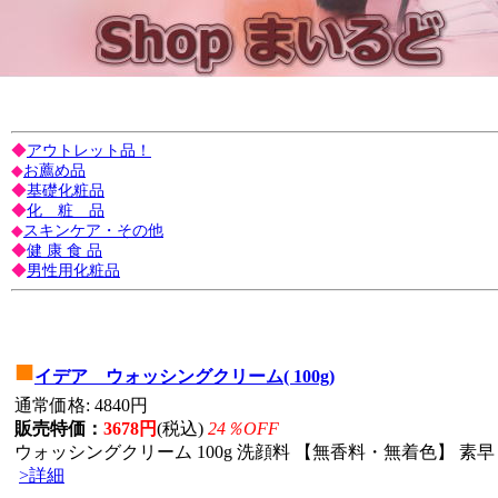
◆
アウトレット品！
◆
お薦め品
◆
基礎化粧品
◆
化 粧 品
◆
スキンケア・その他
◆
健 康 食 品
◆
男性用化粧品
■
イデア ウォッシングクリーム( 100g)
通常価格: 4840円
販売特価：
3678円
(税込)
24％OFF
ウォッシングクリーム 100g 洗顔料 【無香料・無着色】 素早
>詳細