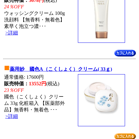
販売特価：
3678円
(税込)
24％OFF
ウォッシングクリーム 100g
洗顔料 【無香料・無着色】
素早く泡立つ濃･･･
>詳細
■
薬用妙 國色A（こくしょく）クリーム( 33ｇ)
通常価格: 17600円
販売特価：
13552円
(税込)
23％OFF
國色（こくしょく）クリー
ム 33g 化粧箱入 【医薬部外
品】無香料・無着色 ･･･
>詳細