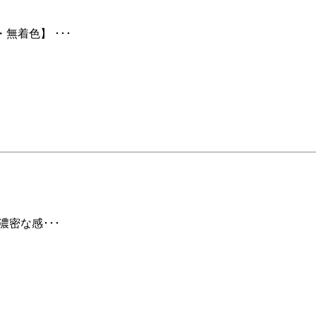
無着色】 ･･･
濃密な感･･･