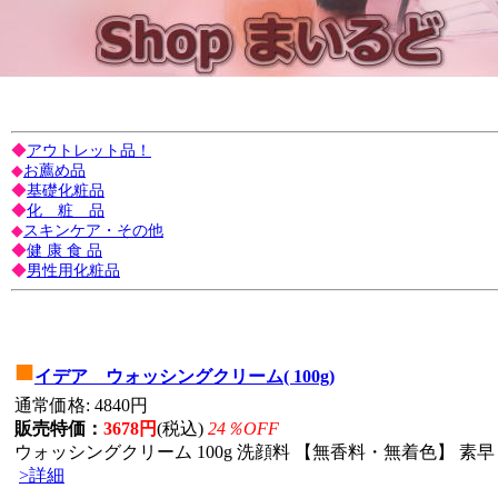
◆
アウトレット品！
◆
お薦め品
◆
基礎化粧品
◆
化 粧 品
◆
スキンケア・その他
◆
健 康 食 品
◆
男性用化粧品
■
イデア ウォッシングクリーム( 100g)
通常価格: 4840円
販売特価：
3678円
(税込)
24％OFF
ウォッシングクリーム 100g 洗顔料 【無香料・無着色】 素早
>詳細