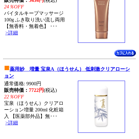
販売特価：
5434円
(税込)
24％OFF
バイタルキープマッサージ
100g ふき取り洗い流し両用
【無香料・無着色】 ･･･
>詳細
■
薬用妙 増量 宝泉A（ほうせん） 低刺激クリアローシ
ョン
通常価格: 9900円
販売特価：
7722円
(税込)
22％OFF
宝泉（ほうせん）クリアロ
ーション増量 200ml 化粧箱
入 【医薬部外品】無･･･
>詳細