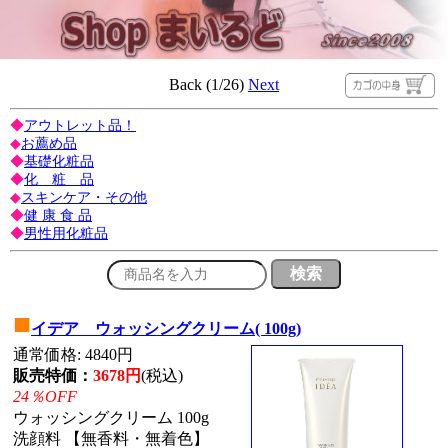
Back (1/26)
Next
◆
アウトレット品！
◆
お薦め品
◆
基礎化粧品
◆
化 粧 品
◆
スキンケア・その他
◆
健 康 食 品
◆
男性用化粧品
■
イデア ウォッシングクリーム( 100g)
通常価格: 4840円
販売特価：
3678円
(税込)
24％OFF
ウォッシングクリーム 100g
洗顔料 【無香料・無着色】