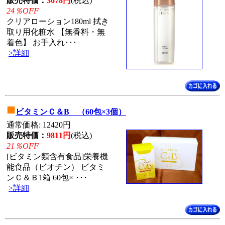
販売特価：
3678円
(税込)
24％OFF
クリアローション180ml 拭き
取り用化粧水 【無香料・無
着色】 お手入れ･･･
>詳細
■
ビタミンＣ＆B （60包×3個）
通常価格: 12420円
販売特価：
9811円
(税込)
21％OFF
[ビタミン類含有食品]栄養機
能食品（ビオチン） ビタミ
ンＣ＆Ｂ1箱 60包× ･･･
>詳細