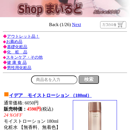
Back (1/26)
Next
◆
アウトレット品！
◆
お薦め品
◆
基礎化粧品
◆
化 粧 品
◆
スキンケア・その他
◆
健 康 食 品
◆
男性用化粧品
■
イデア モイストローション （180ml）
通常価格: 6050円
販売特価：
4598円
(税込)
24％OFF
モイストローション 180ml
化粧水 【無香料、無着色】