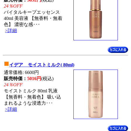
24％OFF
バイタルキープエッセンス
40ml 美容液 【無香料・無着
色】 濃密な感･･･
>詳細
■
イデア モイストミルク( 80ml)
通常価格: 6600円
販売特価：
5016円
(税込)
24％OFF
モイストミルク 80ml 乳液
【無香料・無着色】 吸い込
まれるような浸透力･･･
>詳細