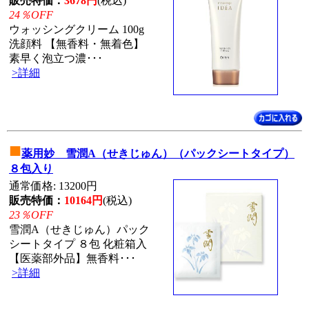
販売特価：
3678円
(税込)
24％OFF
ウォッシングクリーム 100g
洗顔料 【無香料・無着色】
素早く泡立つ濃･･･
>詳細
■
薬用妙 雪潤A（せきじゅん）（パックシートタイプ）
８包入り
通常価格: 13200円
販売特価：
10164円
(税込)
23％OFF
雪潤A（せきじゅん）パック
シートタイプ ８包 化粧箱入
【医薬部外品】無香料･･･
>詳細