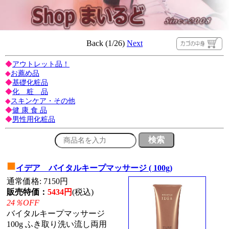
Back (1/26)
Next
◆
アウトレット品！
◆
お薦め品
◆
基礎化粧品
◆
化 粧 品
◆
スキンケア・その他
◆
健 康 食 品
◆
男性用化粧品
■
イデア バイタルキープマッサージ ( 100g)
通常価格: 7150円
販売特価：
5434円
(税込)
24％OFF
バイタルキープマッサージ
100g ふき取り洗い流し両用