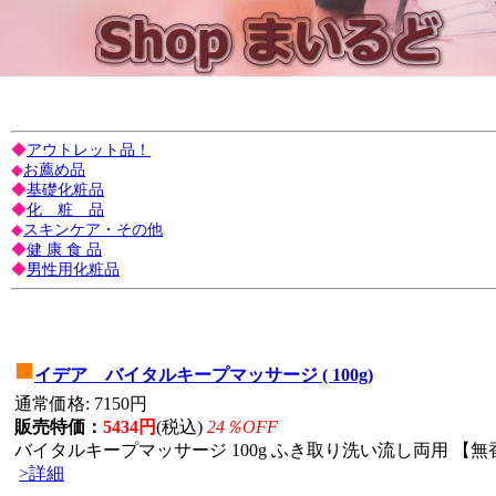
◆
アウトレット品！
◆
お薦め品
◆
基礎化粧品
◆
化 粧 品
◆
スキンケア・その他
◆
健 康 食 品
◆
男性用化粧品
■
イデア バイタルキープマッサージ ( 100g)
通常価格: 7150円
販売特価：
5434円
(税込)
24％OFF
バイタルキープマッサージ 100g ふき取り洗い流し両用 【無香
>詳細