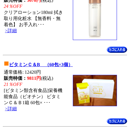
販売特価：
3678円
(税込)
24％OFF
クリアローション180ml 拭き
取り用化粧水 【無香料・無
着色】 お手入れ･･･
>詳細
■
ビタミンＣ＆B （60包×3個）
通常価格: 12420円
販売特価：
9811円
(税込)
21％OFF
[ビタミン類含有食品]栄養機
能食品（ビオチン） ビタミ
ンＣ＆Ｂ1箱 60包× ･･･
>詳細