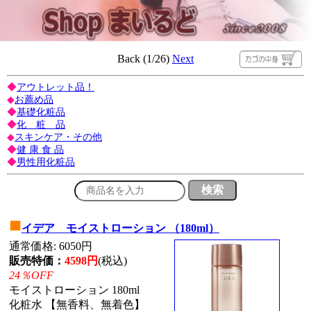
Back (1/26)
Next
◆
アウトレット品！
◆
お薦め品
◆
基礎化粧品
◆
化 粧 品
◆
スキンケア・その他
◆
健 康 食 品
◆
男性用化粧品
■
イデア モイストローション （180ml）
通常価格: 6050円
販売特価：
4598円
(税込)
24％OFF
モイストローション 180ml
化粧水 【無香料、無着色】