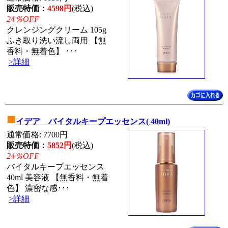
販売特価：
4598円
(税込)
24％OFF
クレンジングクリーム 105g
ふき取り洗い流し両用 【無
香料・無着色】 ･･･
>詳細
■
イデア バイタルキープエッセンス( 40ml)
通常価格: 7700円
販売特価：
5852円
(税込)
24％OFF
バイタルキープエッセンス
40ml 美容液 【無香料・無着
色】 濃密な感･･･
>詳細