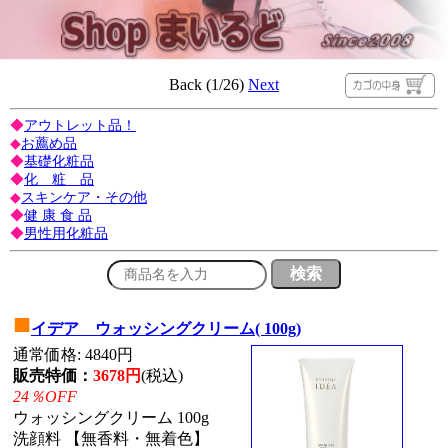
Back (1/26)
Next
◆
アウトレット品！
◆
お薦め品
◆
基礎化粧品
◆
化 粧 品
◆
スキンケア・その他
◆
健 康 食 品
◆
男性用化粧品
■
イデア ウォッシングクリーム( 100g)
通常価格: 4840円
販売特価：
3678円
(税込)
24％OFF
ウォッシングクリーム 100g
洗顔料 【無香料・無着色】