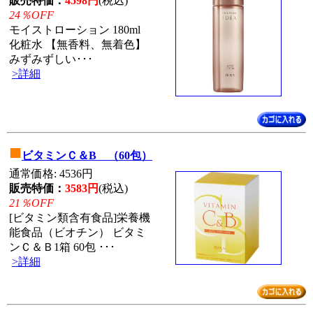
販売特価：
4598円
(税込)
24％OFF
モイストローション 180ml
化粧水 【無香料、無着色】
みずみずしい･･･
>詳細
■
ビタミンＣ＆B （60包）
通常価格: 4536円
販売特価：
3583円
(税込)
21％OFF
[ビタミン類含有食品]栄養機
能食品（ビオチン） ビタミ
ンＣ＆Ｂ1箱 60包 ･･･
>詳細