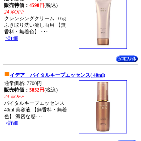
販売特価：
4598円
(税込)
24％OFF
クレンジングクリーム 105g
ふき取り洗い流し両用 【無
香料・無着色】 ･･･
>詳細
■
イデア バイタルキープエッセンス( 40ml)
通常価格: 7700円
販売特価：
5852円
(税込)
24％OFF
バイタルキープエッセンス
40ml 美容液 【無香料・無着
色】 濃密な感･･･
>詳細