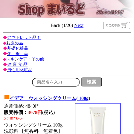
Back (1/26)
Next
◆
アウトレット品！
◆
お薦め品
◆
基礎化粧品
◆
化 粧 品
◆
スキンケア・その他
◆
健 康 食 品
◆
男性用化粧品
■
イデア ウォッシングクリーム( 100g)
通常価格: 4840円
販売特価：
3678円
(税込)
24％OFF
ウォッシングクリーム 100g
洗顔料 【無香料・無着色】