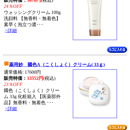
販売特価：
3678円
(税込)
24％OFF
ウォッシングクリーム 100g
洗顔料 【無香料・無着色】
素早く泡立つ濃･･･
>詳細
■
薬用妙 國色A（こくしょく）クリーム( 33ｇ)
通常価格: 17600円
販売特価：
13552円
(税込)
23％OFF
國色（こくしょく）クリー
ム 33g 化粧箱入 【医薬部外
品】無香料・無着色 ･･･
>詳細