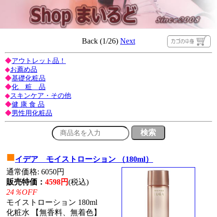
Back (1/26)
Next
◆
アウトレット品！
◆
お薦め品
◆
基礎化粧品
◆
化 粧 品
◆
スキンケア・その他
◆
健 康 食 品
◆
男性用化粧品
■
イデア モイストローション （180ml）
通常価格: 6050円
販売特価：
4598円
(税込)
24％OFF
モイストローション 180ml
化粧水 【無香料、無着色】