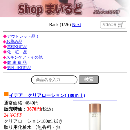
Back (1/26)
Next
◆
アウトレット品！
◆
お薦め品
◆
基礎化粧品
◆
化 粧 品
◆
スキンケア・その他
◆
健 康 食 品
◆
男性用化粧品
■
イデア クリアローション( 180ｍｌ)
通常価格: 4840円
販売特価：
3678円
(税込)
24％OFF
クリアローション180ml 拭き
取り用化粧水 【無香料・無