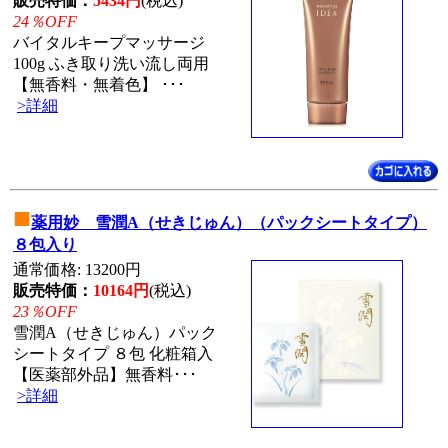
販売特価：
5434円
(税込)
24％OFF
バイタルキープマッサージ
100g ふき取り洗い流し両用
【無香料・無着色】 ･･･
>詳細
■
薬用妙 雪潤A（せきじゅん）（パックシートタイプ）
８包入り
通常価格: 13200円
販売特価：
10164円
(税込)
23％OFF
雪潤A（せきじゅん）パック
シートタイプ ８包 化粧箱入
【医薬部外品】無香料･･･
>詳細