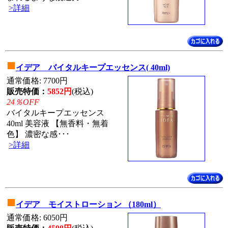
>詳細
■
イデア バイタルキープエッセンス( 40ml)
通常価格: 7700円
販売特価：
5852円
(税込)
24％OFF
バイタルキープエッセンス
40ml 美容液 【無香料・無着
色】 濃密な感･･･
>詳細
■
イデア モイストローション （180ml）
通常価格: 6050円