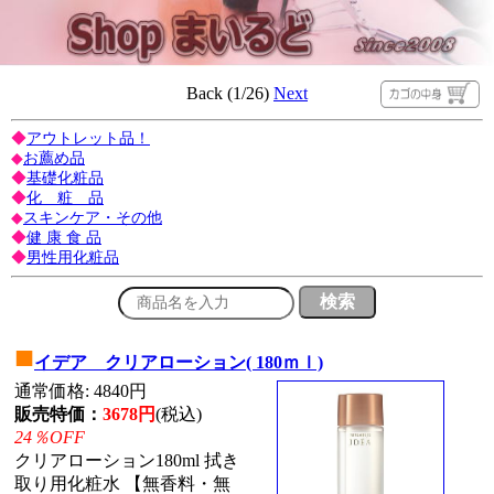
Back (1/26)
Next
◆
アウトレット品！
◆
お薦め品
◆
基礎化粧品
◆
化 粧 品
◆
スキンケア・その他
◆
健 康 食 品
◆
男性用化粧品
■
イデア クリアローション( 180ｍｌ)
通常価格: 4840円
販売特価：
3678円
(税込)
24％OFF
クリアローション180ml 拭き
取り用化粧水 【無香料・無