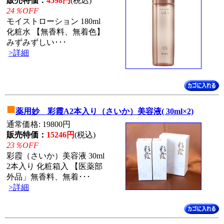
販売特価：
4598円
(税込)
24％OFF
モイストローション 180ml
化粧水 【無香料、無着色】
みずみずしい･･･
>詳細
■
薬用妙 彩霞A2本入り（さいか）美容液( 30ml×2)
通常価格: 19800円
販売特価：
15246円
(税込)
23％OFF
彩霞（さいか）美容液 30ml
2本入り 化粧箱入 【医薬部
外品」無香料、無着･･･
>詳細