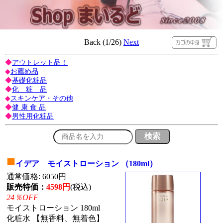
Back (1/26)
Next
◆
アウトレット品！
◆
お薦め品
◆
基礎化粧品
◆
化 粧 品
◆
スキンケア・その他
◆
健 康 食 品
◆
男性用化粧品
■
イデア モイストローション （180ml）
通常価格: 6050円
販売特価：
4598円
(税込)
24％OFF
モイストローション 180ml
化粧水 【無香料、無着色】