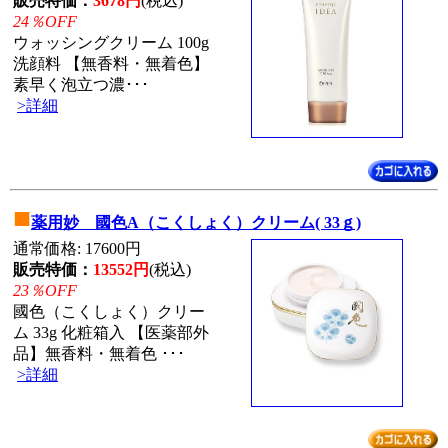
販売特価：
3678円
(税込)
24％OFF
ウォッシングクリーム 100g
洗顔料 【無香料・無着色】
素早く泡立つ濃･･･
>詳細
■
薬用妙 國色A（こくしょく）クリーム( 33ｇ)
通常価格: 17600円
販売特価：
13552円
(税込)
23％OFF
國色（こくしょく）クリー
ム 33g 化粧箱入 【医薬部外
品】無香料・無着色 ･･･
>詳細