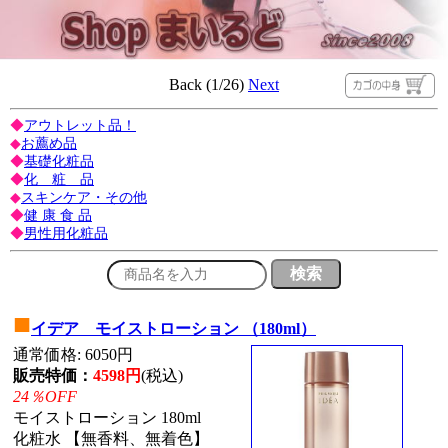
Back (1/26)
Next
◆
アウトレット品！
◆
お薦め品
◆
基礎化粧品
◆
化 粧 品
◆
スキンケア・その他
◆
健 康 食 品
◆
男性用化粧品
■
イデア モイストローション （180ml）
通常価格: 6050円
販売特価：
4598円
(税込)
24％OFF
モイストローション 180ml
化粧水 【無香料、無着色】