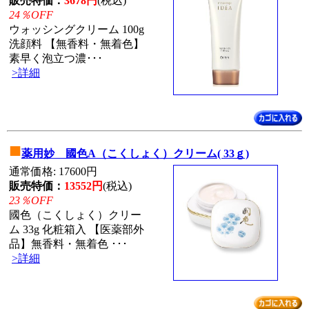
販売特価：
3678円
(税込)
24％OFF
ウォッシングクリーム 100g
洗顔料 【無香料・無着色】
素早く泡立つ濃･･･
>詳細
■
薬用妙 國色A（こくしょく）クリーム( 33ｇ)
通常価格: 17600円
販売特価：
13552円
(税込)
23％OFF
國色（こくしょく）クリー
ム 33g 化粧箱入 【医薬部外
品】無香料・無着色 ･･･
>詳細