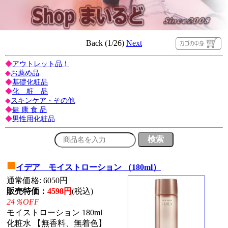
Back (1/26)
Next
◆
アウトレット品！
◆
お薦め品
◆
基礎化粧品
◆
化 粧 品
◆
スキンケア・その他
◆
健 康 食 品
◆
男性用化粧品
■
イデア モイストローション （180ml）
通常価格: 6050円
販売特価：
4598円
(税込)
24％OFF
モイストローション 180ml
化粧水 【無香料、無着色】