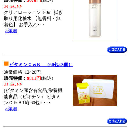
販売特価：
3678円
(税込)
24％OFF
クリアローション180ml 拭き
取り用化粧水 【無香料・無
着色】 お手入れ･･･
>詳細
■
ビタミンＣ＆B （60包×3個）
通常価格: 12420円
販売特価：
9811円
(税込)
21％OFF
[ビタミン類含有食品]栄養機
能食品（ビオチン） ビタミ
ンＣ＆Ｂ1箱 60包× ･･･
>詳細