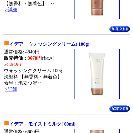
【無香料・無着色】 ･･･
>詳細
■
イデア ウォッシングクリーム( 100g)
通常価格: 4840円
販売特価：
3678円
(税込)
24％OFF
ウォッシングクリーム 100g
洗顔料 【無香料・無着色】
素早く泡立つ濃･･･
>詳細
■
イデア モイストミルク( 80ml)
通常価格: 6600円