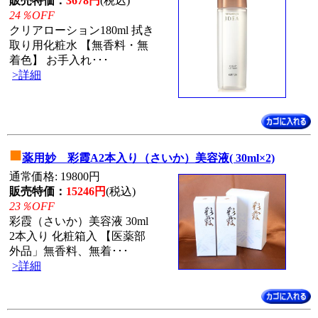
販売特価：
3678円
(税込)
24％OFF
クリアローション180ml 拭き
取り用化粧水 【無香料・無
着色】 お手入れ･･･
>詳細
■
薬用妙 彩霞A2本入り（さいか）美容液( 30ml×2)
通常価格: 19800円
販売特価：
15246円
(税込)
23％OFF
彩霞（さいか）美容液 30ml
2本入り 化粧箱入 【医薬部
外品」無香料、無着･･･
>詳細