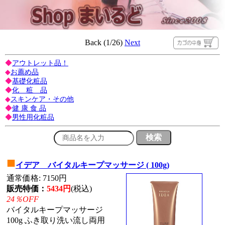
Back (1/26)
Next
◆
アウトレット品！
◆
お薦め品
◆
基礎化粧品
◆
化 粧 品
◆
スキンケア・その他
◆
健 康 食 品
◆
男性用化粧品
■
イデア バイタルキープマッサージ ( 100g)
通常価格: 7150円
販売特価：
5434円
(税込)
24％OFF
バイタルキープマッサージ
100g ふき取り洗い流し両用