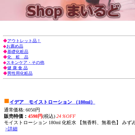
◆
アウトレット品！
◆
お薦め品
◆
基礎化粧品
◆
化 粧 品
◆
スキンケア・その他
◆
健 康 食 品
◆
男性用化粧品
■
イデア モイストローション （180ml）
通常価格: 6050円
販売特価：
4598円
(税込)
24％OFF
モイストローション 180ml 化粧水 【無香料、無着色】 みずみ
>詳細