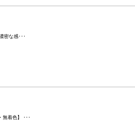
濃密な感･･･
無着色】 ･･･