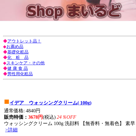
◆
アウトレット品！
◆
お薦め品
◆
基礎化粧品
◆
化 粧 品
◆
スキンケア・その他
◆
健 康 食 品
◆
男性用化粧品
■
イデア ウォッシングクリーム( 100g)
通常価格: 4840円
販売特価：
3678円
(税込)
24％OFF
ウォッシングクリーム 100g 洗顔料 【無香料・無着色】 素早
>詳細