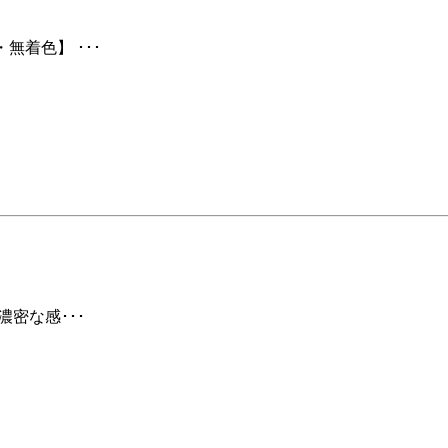
無着色】 ･･･
濃密な感･･･