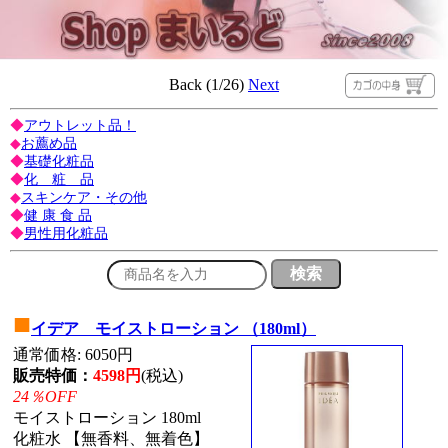
Back (1/26)
Next
◆
アウトレット品！
◆
お薦め品
◆
基礎化粧品
◆
化 粧 品
◆
スキンケア・その他
◆
健 康 食 品
◆
男性用化粧品
■
イデア モイストローション （180ml）
通常価格: 6050円
販売特価：
4598円
(税込)
24％OFF
モイストローション 180ml
化粧水 【無香料、無着色】