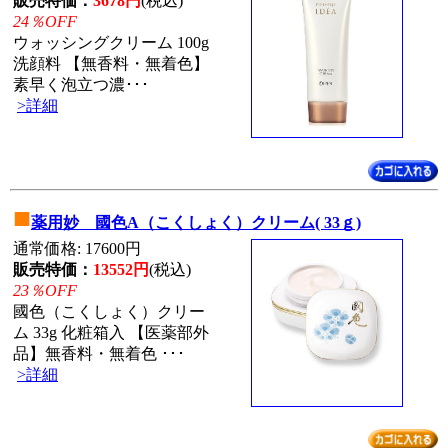
販売特価：
3678円
(税込)
24％OFF
ウォッシングクリーム 100g
洗顔料 【無香料・無着色】
素早く泡立つ濃･･･
>詳細
■
薬用妙 國色A（こくしょく）クリーム( 33ｇ)
通常価格: 17600円
販売特価：
13552円
(税込)
23％OFF
國色（こくしょく）クリー
ム 33g 化粧箱入 【医薬部外
品】無香料・無着色 ･･･
>詳細